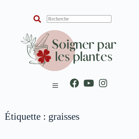
Passer
au
contenu
Étiquette :
graisses