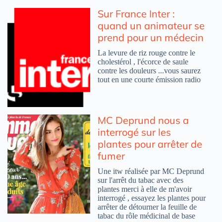
Sur France Inter :
quand un animateur se
prend pour un médecin
La levure de riz rouge contre le
cholestérol , l'écorce de saule
contre les douleurs ...vous saurez
tout en une courte émission radio
MC Deprund nous a
interrogé sur les
plantes pour arrêter de
fumer
Une itw réalisée par MC Deprund
sur l'arrêt du tabac avec des
plantes merci à elle de m'avoir
interrogé , essayez les plantes pour
arrêter de détourner la feuille de
tabac du rôle médicinal de base