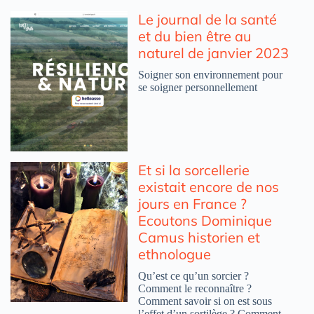
Le journal de la santé
et du bien être au
naturel de janvier 2023
Soigner son environnement pour
se soigner personnellement
Et si la sorcellerie
existait encore de nos
jours en France ?
Ecoutons Dominique
Camus historien et
ethnologue
Qu’est ce qu’un sorcier ?
Comment le reconnaître ?
Comment savoir si on est sous
l’effet d’un sortilège ? Comment