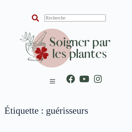
Passer
au
contenu
Étiquette :
guérisseurs