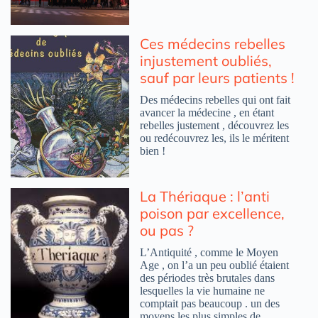
Ces médecins rebelles
injustement oubliés,
sauf par leurs patients !
Des médecins rebelles qui ont fait
avancer la médecine , en étant
rebelles justement , découvrez les
ou redécouvrez les, ils le méritent
bien !
La Thériaque : l’anti
poison par excellence,
ou pas ?
L’Antiquité , comme le Moyen
Age , on l’a un peu oublié étaient
des périodes très brutales dans
lesquelles la vie humaine ne
comptait pas beaucoup . un des
moyens les plus simples de