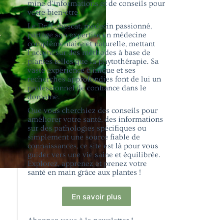
mine d'informations et de conseils pour
votre bien-être.
Le Dr. Labescat, médecin passionné,
partage son expertise en médecine
complémentaire et naturelle, mettant
l'accent sur des méthodes à base de
plantes telles que la phytothérapie. Sa
vaste expérience clinique et ses
recherches approfondies font de lui un
professionnel de confiance dans le
domaine.
Que vous cherchiez des conseils pour
améliorer votre santé, des informations
sur des pathologies spécifiques ou
simplement une source fiable de
connaissances, ce site est là pour vous
guider vers une vie saine et équilibrée.
Explorez, apprenez et prenez votre
santé en main grâce aux plantes !
En savoir plus