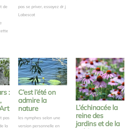
nt de
pas se priver, essayez dr j
Labescat
e
cette
s :
C’est l’été on
,
admire la
L’échinacée la
Art
nature
reine des
t pas
les nymphes selon une
jardins et de la
de la
version personnelle en