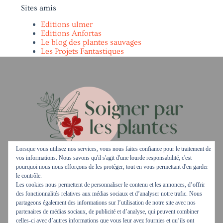
Sites amis
Editions ulmer
Editions Anfortas
Le blog des plantes sauvages
Les Projets Fantastiques
Lorsque vous utilisez nos services, vous nous faites confiance pour le traitement de
vos informations. Nous savons qu'il s'agit d'une lourde responsabilité, c'est
pourquoi nous nous efforçons de les protéger, tout en vous permettant d'en garder
le contrôle.
Les cookies nous permettent de personnaliser le contenu et les annonces, d’offrir
Actualités
des fonctionnalités relatives aux médias sociaux et d’analyser notre trafic. Nous
Biographie
partageons également des informations sur l’utilisation de notre site avec nos
Les maladies à soigner
partenaires de médias sociaux, de publicité et d’analyse, qui peuvent combiner
Bibliographie
avec des plantes
celles-ci avec d’autres informations que vous leur avez fournies et qu’ils ont