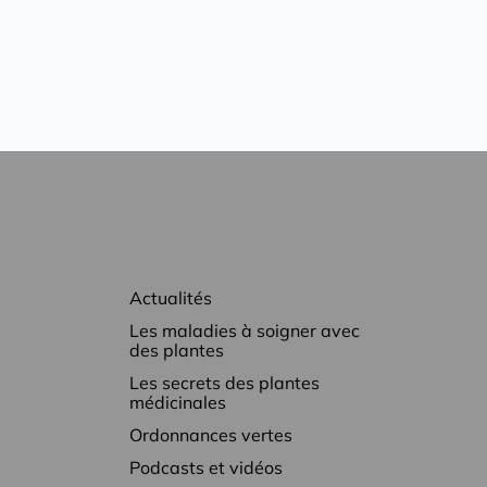
Actualités
Les maladies à soigner avec
des plantes
Les secrets des plantes
médicinales
Ordonnances vertes
Podcasts et vidéos