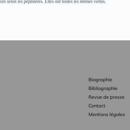
urs selon les pépinières. Elles ont toutes les mêmes vertus.
Biographie
Bibliographie
Revue de presse
Contact
Mentions légales