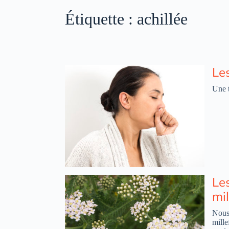
Étiquette :
achillée
Le
Une t
Les
mil
Nous 
mille