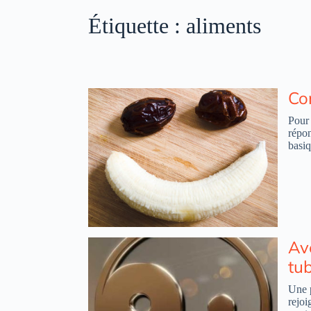
Étiquette :
aliments
Co
Pour 
répon
basiq
Av
tu
Une p
rejoi