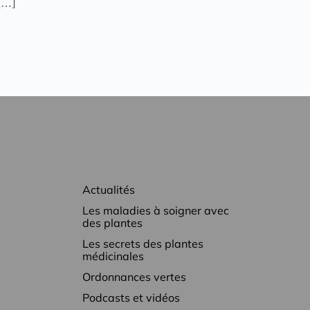
 […]
Actualités
Les maladies à soigner avec
des plantes
Les secrets des plantes
médicinales
Ordonnances vertes
Podcasts et vidéos