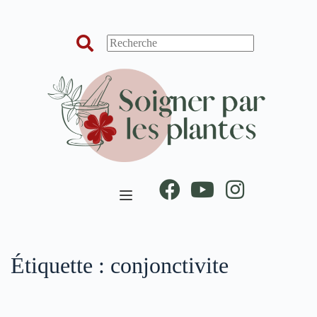
Passer
au
contenu
Étiquette :
conjonctivite