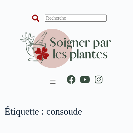
Passer
au
contenu
Étiquette :
consoude