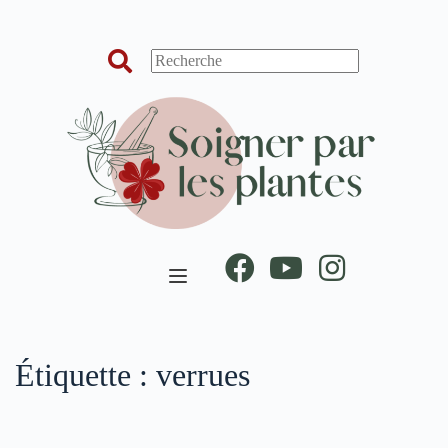
Passer
au
contenu
Étiquette :
verrues