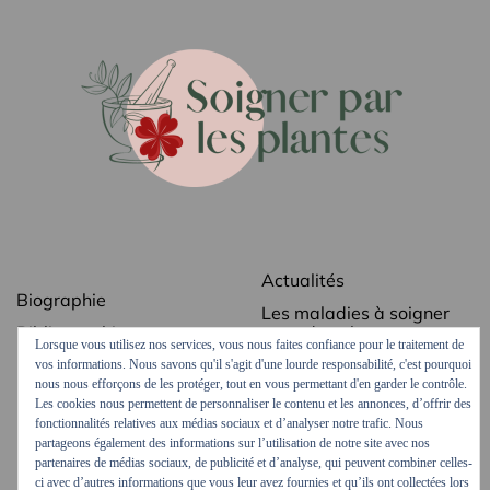
Actualités
Biographie
Les maladies à soigner
Bibliographie
avec des plantes
Lorsque vous utilisez nos services, vous nous faites confiance pour le traitement de
Revue de presse
Les secrets des plantes
vos informations. Nous savons qu'il s'agit d'une lourde responsabilité, c'est pourquoi
médicinales
nous nous efforçons de les protéger, tout en vous permettant d'en garder le contrôle.
Contact
Les cookies nous permettent de personnaliser le contenu et les annonces, d’offrir des
Ordonnances vertes
fonctionnalités relatives aux médias sociaux et d’analyser notre trafic. Nous
Mentions légales
partageons également des informations sur l’utilisation de notre site avec nos
Podcasts et vidéos
partenaires de médias sociaux, de publicité et d’analyse, qui peuvent combiner celles-
ci avec d’autres informations que vous leur avez fournies et qu’ils ont collectées lors