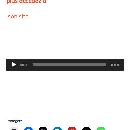
plus accédez à
son site
Lecteur
00:00
00:00
audio
Partager :