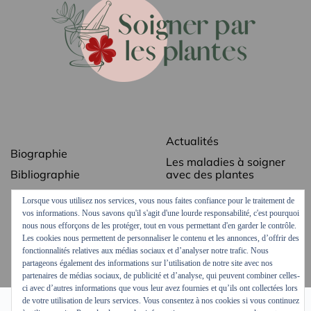
Actualités
Biographie
Les maladies à soigner
Bibliographie
avec des plantes
Revue de presse
Les secrets des plantes
Lorsque vous utilisez nos services, vous nous faites confiance pour le traitement de
médicinales
vos informations. Nous savons qu'il s'agit d'une lourde responsabilité, c'est pourquoi
Contact
nous nous efforçons de les protéger, tout en vous permettant d'en garder le contrôle.
Ordonnances vertes
Mentions légales
Les cookies nous permettent de personnaliser le contenu et les annonces, d’offrir des
Podcasts et vidéos
fonctionnalités relatives aux médias sociaux et d’analyser notre trafic. Nous
partageons également des informations sur l’utilisation de notre site avec nos
partenaires de médias sociaux, de publicité et d’analyse, qui peuvent combiner celles-
ci avec d’autres informations que vous leur avez fournies et qu’ils ont collectées lors
de votre utilisation de leurs services. Vous consentez à nos cookies si vous continuez