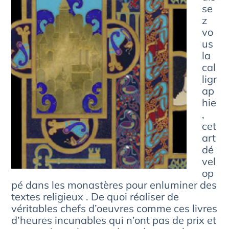
se
z
vo
us
la
cal
ligr
ap
hie
,
cet
art
dé
vel
op
pé dans les monastères pour enluminer des
textes religieux . De quoi réaliser de
véritables chefs d’oeuvres comme ces livres
d’heures incunables qui n’ont pas de prix et