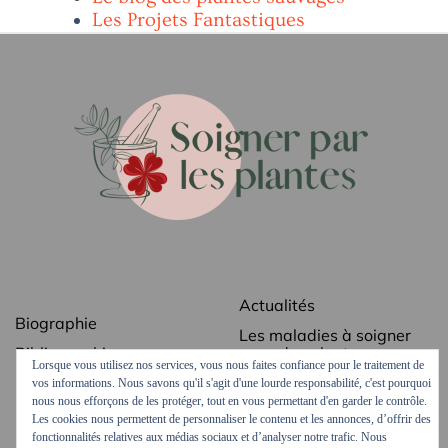
Les Projets Fantastiques
Actualités
Biographie
Les maladies à soigner
Bibliographie
avec des plantes
Lorsque vous utilisez nos services, vous nous faites confiance pour le traitement de
Revue de presse
Les secrets des plantes
vos informations. Nous savons qu'il s'agit d'une lourde responsabilité, c'est pourquoi
médicinales
nous nous efforçons de les protéger, tout en vous permettant d'en garder le contrôle.
Contact
Les cookies nous permettent de personnaliser le contenu et les annonces, d’offrir des
Ordonnances vertes
fonctionnalités relatives aux médias sociaux et d’analyser notre trafic. Nous
Mentions légales