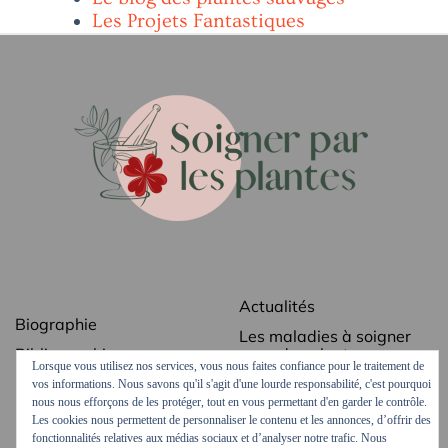
Les Projets Fantastiques
Actualités
Biographie
Les maladies à soigner
Bibliographie
avec des plantes
Lorsque vous utilisez nos services, vous nous faites confiance pour le traitement de
Revue de presse
Les secrets des plantes
vos informations. Nous savons qu'il s'agit d'une lourde responsabilité, c'est pourquoi
médicinales
nous nous efforçons de les protéger, tout en vous permettant d'en garder le contrôle.
Contact
Les cookies nous permettent de personnaliser le contenu et les annonces, d’offrir des
Ordonnances vertes
fonctionnalités relatives aux médias sociaux et d’analyser notre trafic. Nous
Mentions légales