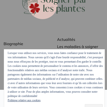
Actualités
Biographie
Les maladies à soigner
Bibliographie
avec des plantes
Lorsque vous utilisez nos services, vous nous faites confiance pour le traitement de
Revue de presse
Les secrets des plantes
vos informations. Nous savons qu'il s'agit d'une lourde responsabilité, c'est pourquoi
médicinales
nous nous efforçons de les protéger, tout en vous permettant d'en garder le contrôle.
Contact
Les cookies nous permettent de personnaliser le contenu et les annonces, d’offrir des
Ordonnances vertes
fonctionnalités relatives aux médias sociaux et d’analyser notre trafic. Nous
Mentions légales
partageons également des informations sur l’utilisation de notre site avec nos
Podcasts et vidéos
partenaires de médias sociaux, de publicité et d’analyse, qui peuvent combiner celles-
ci avec d’autres informations que vous leur avez fournies et qu’ils ont collectées lors
de votre utilisation de leurs services. Vous consentez à nos cookies si vous continuez
à utiliser ce site. Pour de plus amples informations, vous pouvez consulter notre
politique de confidentialité
Politique relative aux cookies