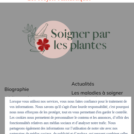
Actualités
Biographie
Les maladies à soigner
Bibliographie
avec des plantes
Lorsque vous utilisez nos services, vous nous faites confiance pour le traitement de
Revue de presse
Les secrets des plantes
vos informations. Nous savons qu'il s'agit d'une lourde responsabilité, c'est pourquoi
médicinales
nous nous efforçons de les protéger, tout en vous permettant d'en garder le contrôle.
Contact
Les cookies nous permettent de personnaliser le contenu et les annonces, d’offrir des
Ordonnances vertes
fonctionnalités relatives aux médias sociaux et d’analyser notre trafic. Nous
Mentions légales
partageons également des informations sur l’utilisation de notre site avec nos
Podcasts et vidéos
partenaires de médias sociaux, de publicité et d’analyse, qui peuvent combiner celles-