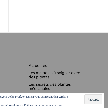
Actualités
Les maladies à soigner avec
des plantes
Les secrets des plantes
médicinales
Ordonnances vertes
orçons de les protéger, tout en vous permettant d'en garder le
Podcasts et vidéos
es informations sur l’utilisation de notre site avec nos