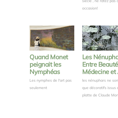
siècle , ne ratez pas 
occasion!
Quand Monet
Les Nénuphar
peignait les
Entre Beauté
Nymphéas
Médecine et 
Les nymphes de l'art pas
les nénuphars ne son
seulement
que décoratifs issus 
platte de Claude Mo