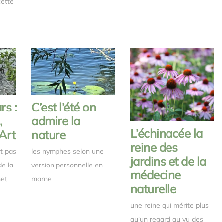
cette
s :
C’est l’été on
,
admire la
L’échinacée la
Art
nature
reine des
t pas
les nymphes selon une
jardins et de la
de la
version personnelle en
médecine
net
marne
naturelle
une reine qui mérite plus
qu'un regard au vu des