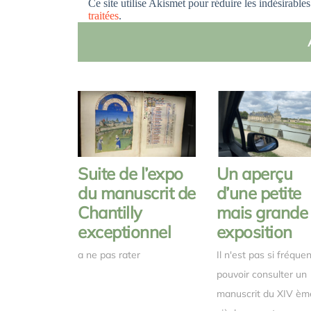
Ce site utilise Akismet pour réduire les indésirable
traitées
.
Suite de l’expo
Un aperçu
du manuscrit de
d’une petite
Chantilly
mais grande
exceptionnel
exposition
a ne pas rater
Il n'est pas si fréque
pouvoir consulter un
manuscrit du XIV èm