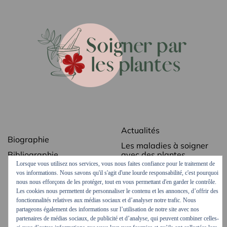
Actualités
Biographie
Les maladies à soigner
Bibliographie
avec des plantes
Lorsque vous utilisez nos services, vous nous faites confiance pour le traitement de
Revue de presse
Les secrets des plantes
vos informations. Nous savons qu'il s'agit d'une lourde responsabilité, c'est pourquoi
médicinales
nous nous efforçons de les protéger, tout en vous permettant d'en garder le contrôle.
Contact
Les cookies nous permettent de personnaliser le contenu et les annonces, d’offrir des
Ordonnances vertes
Mentions légales
fonctionnalités relatives aux médias sociaux et d’analyser notre trafic. Nous
Podcasts et vidéos
partageons également des informations sur l’utilisation de notre site avec nos
partenaires de médias sociaux, de publicité et d’analyse, qui peuvent combiner celles-