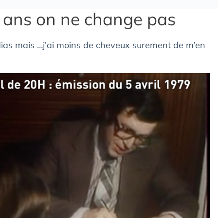
0 ans on ne change pas
médias mais …j’ai moins de cheveux surement de m’en