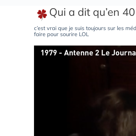
Qui a dit qu’en 4
c’est vrai que je suis toujours sur les 
faire pour sourire LOL