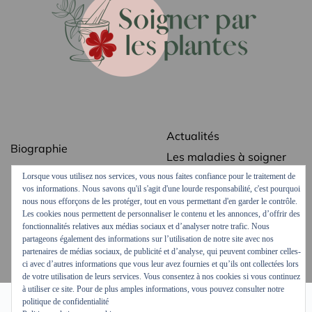
Actualités
Biographie
Les maladies à soigner
Bibliographie
avec des plantes
Lorsque vous utilisez nos services, vous nous faites confiance pour le traitement de
Revue de presse
Les secrets des plantes
vos informations. Nous savons qu'il s'agit d'une lourde responsabilité, c'est pourquoi
médicinales
nous nous efforçons de les protéger, tout en vous permettant d'en garder le contrôle.
Contact
Les cookies nous permettent de personnaliser le contenu et les annonces, d’offrir des
Ordonnances vertes
fonctionnalités relatives aux médias sociaux et d’analyser notre trafic. Nous
Mentions légales
partageons également des informations sur l’utilisation de notre site avec nos
Podcasts et vidéos
partenaires de médias sociaux, de publicité et d’analyse, qui peuvent combiner celles-
ci avec d’autres informations que vous leur avez fournies et qu’ils ont collectées lors
de votre utilisation de leurs services. Vous consentez à nos cookies si vous continuez
à utiliser ce site. Pour de plus amples informations, vous pouvez consulter notre
politique de confidentialité