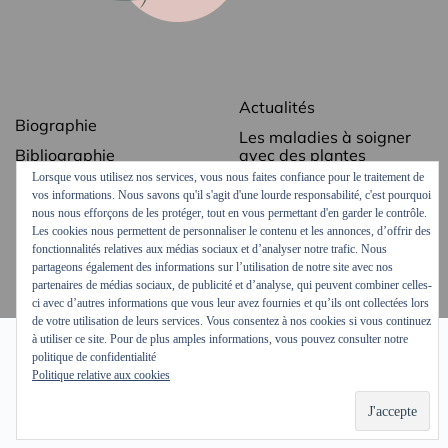
Actualités
Biographie
Les maladies à soigner
Bibliographie
avec des plantes
Lorsque vous utilisez nos services, vous nous faites confiance pour le traitement de
Revue de presse
Les secrets des plantes
vos informations. Nous savons qu'il s'agit d'une lourde responsabilité, c'est pourquoi
médicinales
Contact
nous nous efforçons de les protéger, tout en vous permettant d'en garder le contrôle.
Ordonnances vertes
Les cookies nous permettent de personnaliser le contenu et les annonces, d’offrir des
Mentions légales
fonctionnalités relatives aux médias sociaux et d’analyser notre trafic. Nous
Podcasts et vidéos
partageons également des informations sur l’utilisation de notre site avec nos
partenaires de médias sociaux, de publicité et d’analyse, qui peuvent combiner celles-
ci avec d’autres informations que vous leur avez fournies et qu’ils ont collectées lors
de votre utilisation de leurs services. Vous consentez à nos cookies si vous continuez
à utiliser ce site. Pour de plus amples informations, vous pouvez consulter notre
politique de confidentialité
Politique relative aux cookies