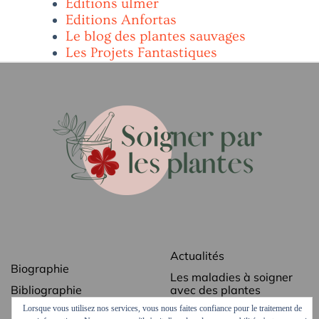
Editions ulmer
Editions Anfortas
Le blog des plantes sauvages
Les Projets Fantastiques
Actualités
Biographie
Les maladies à soigner
Bibliographie
avec des plantes
Lorsque vous utilisez nos services, vous nous faites confiance pour le traitement de
Revue de presse
Les secrets des plantes