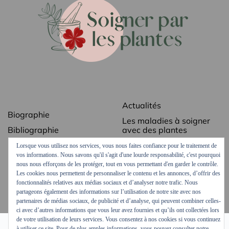
Actualités
Biographie
Les maladies à soigner
Bibliographie
avec des plantes
Revue de presse
Les secrets des plantes
Lorsque vous utilisez nos services, vous nous faites confiance pour le traitement de
médicinales
vos informations. Nous savons qu'il s'agit d'une lourde responsabilité, c'est pourquoi
Contact
nous nous efforçons de les protéger, tout en vous permettant d'en garder le contrôle.
Ordonnances vertes
Les cookies nous permettent de personnaliser le contenu et les annonces, d’offrir des
Mentions légales
fonctionnalités relatives aux médias sociaux et d’analyser notre trafic. Nous
Podcasts et vidéos
partageons également des informations sur l’utilisation de notre site avec nos
partenaires de médias sociaux, de publicité et d’analyse, qui peuvent combiner celles-
ci avec d’autres informations que vous leur avez fournies et qu’ils ont collectées lors
de votre utilisation de leurs services. Vous consentez à nos cookies si vous continuez
à utiliser ce site. Pour de plus amples informations, vous pouvez consulter notre