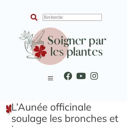
Passer
au
contenu
L’Aunée officinale
soulage les bronches et