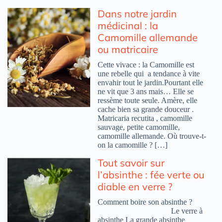
Dans notre jardin
médicinal : la
Camomille allemande
ou matricaire
Cette vivace : la Camomille est
une rebelle qui a tendance à vite
envahir tout le jardin.Pourtant elle
ne vit que 3 ans mais… Elle se
ressème toute seule. Amère, elle
cache bien sa grande douceur .
Matricaria recutita , camomille
sauvage, petite camomille,
camomille allemande. Où trouve-t-
on la camomille ? […]
Tout savoir sur
l’absinthe : fée verte ou
diable en verre ?
Comment boire son absinthe ?
Le verre à
absinthe La grande absinthe