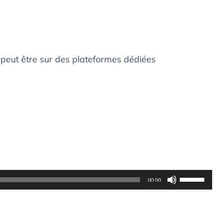
peut être sur des plateformes dédiées
Utilisez
00:00
les
flèches
haut/bas
pour