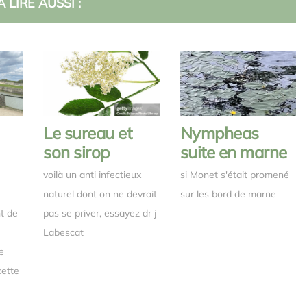
A LIRE AUSSI :
Le sureau et
Nympheas
son sirop
suite en marne
voilà un anti infectieux
si Monet s'était promené
naturel dont on ne devrait
sur les bord de marne
nt de
pas se priver, essayez dr j
Labescat
e
cette