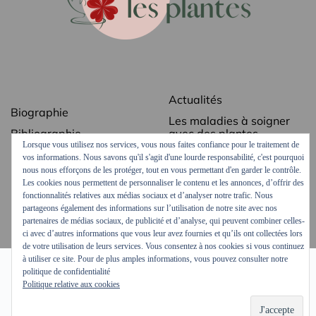
Actualités
Biographie
Les maladies à soigner
Bibliographie
avec des plantes
Lorsque vous utilisez nos services, vous nous faites confiance pour le traitement de
Revue de presse
Les secrets des plantes
vos informations. Nous savons qu'il s'agit d'une lourde responsabilité, c'est pourquoi
médicinales
nous nous efforçons de les protéger, tout en vous permettant d'en garder le contrôle.
Contact
Les cookies nous permettent de personnaliser le contenu et les annonces, d’offrir des
Ordonnances vertes
Mentions légales
fonctionnalités relatives aux médias sociaux et d’analyser notre trafic. Nous
Podcasts et vidéos
partageons également des informations sur l’utilisation de notre site avec nos
partenaires de médias sociaux, de publicité et d’analyse, qui peuvent combiner celles-
ci avec d’autres informations que vous leur avez fournies et qu’ils ont collectées lors
de votre utilisation de leurs services. Vous consentez à nos cookies si vous continuez
à utiliser ce site. Pour de plus amples informations, vous pouvez consulter notre
politique de confidentialité
Politique relative aux cookies