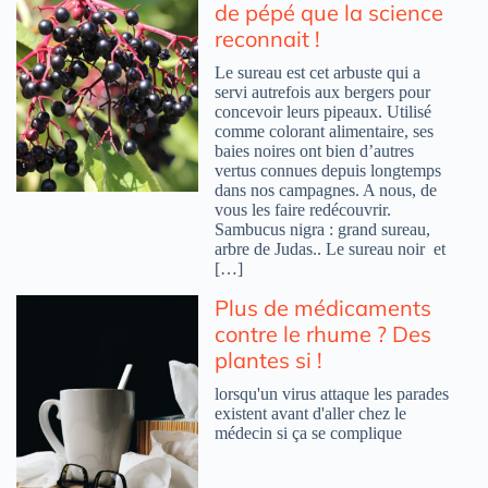
de pépé que la science
reconnait !
Le sureau est cet arbuste qui a
servi autrefois aux bergers pour
concevoir leurs pipeaux. Utilisé
comme colorant alimentaire, ses
baies noires ont bien d’autres
vertus connues depuis longtemps
dans nos campagnes. A nous, de
vous les faire redécouvrir.
Sambucus nigra : grand sureau,
arbre de Judas.. Le sureau noir et
[…]
Plus de médicaments
contre le rhume ? Des
plantes si !
lorsqu'un virus attaque les parades
existent avant d'aller chez le
médecin si ça se complique