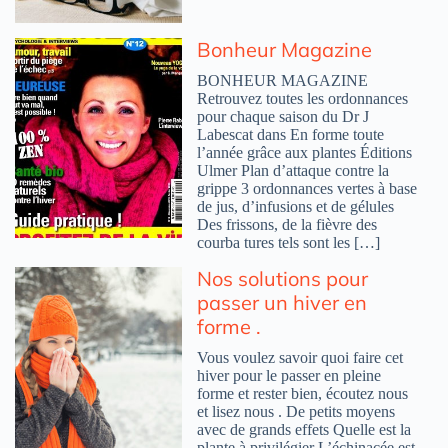
Bonheur Magazine
BONHEUR MAGAZINE
Retrouvez toutes les ordonnances
pour chaque saison du Dr J
Labescat dans En forme toute
l’année grâce aux plantes Éditions
Ulmer Plan d’attaque contre la
grippe 3 ordonnances vertes à base
de jus, d’infusions et de gélules
Des frissons, de la fièvre des
courba tures tels sont les […]
Nos solutions pour
passer un hiver en
forme .
Vous voulez savoir quoi faire cet
hiver pour le passer en pleine
forme et rester bien, écoutez nous
et lisez nous . De petits moyens
avec de grands effets Quelle est la
plante à privilégier L’échinacée est