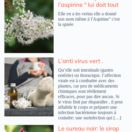
l’aspirine ° lui doit tout
Elle en a les vertus elle a donné
son nom même à l'Aspirine° c'est
la spirée
L’anti virus vert .
Qu’elle soit intestinale (gastro
entérite) ou thoracique, l’affection
virale est à combattre avec des
plantes, car peu de médicaments
chimiques sont réellement
efficaces, pour pas dire aucun. Si
le virus finit par disparaître , il peut
affaiblir le corps et préparer une
infection bactérienne toujours à
craindre: une surinfection qui […]
Le sureau noir: le sirop