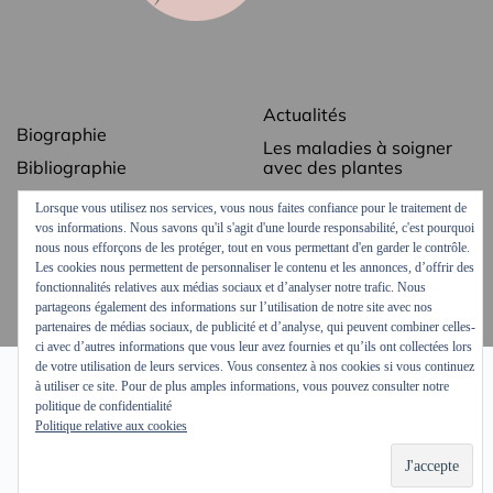
Actualités
Biographie
Les maladies à soigner
Bibliographie
avec des plantes
Revue de presse
Les secrets des plantes
Lorsque vous utilisez nos services, vous nous faites confiance pour le traitement de
médicinales
vos informations. Nous savons qu'il s'agit d'une lourde responsabilité, c'est pourquoi
Contact
nous nous efforçons de les protéger, tout en vous permettant d'en garder le contrôle.
Ordonnances vertes
Mentions légales
Les cookies nous permettent de personnaliser le contenu et les annonces, d’offrir des
Podcasts et vidéos
fonctionnalités relatives aux médias sociaux et d’analyser notre trafic. Nous
partageons également des informations sur l’utilisation de notre site avec nos
partenaires de médias sociaux, de publicité et d’analyse, qui peuvent combiner celles-
ci avec d’autres informations que vous leur avez fournies et qu’ils ont collectées lors
de votre utilisation de leurs services. Vous consentez à nos cookies si vous continuez
à utiliser ce site. Pour de plus amples informations, vous pouvez consulter notre
politique de confidentialité
Politique relative aux cookies