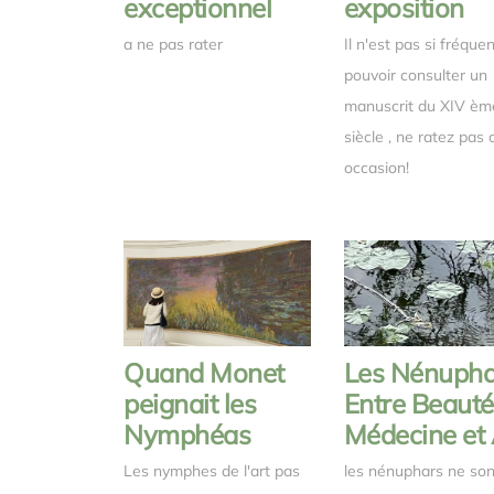
exceptionnel
exposition
a ne pas rater
Il n'est pas si fréque
pouvoir consulter un
manuscrit du XIV èm
siècle , ne ratez pas 
occasion!
Quand Monet
Les Nénuphar
peignait les
Entre Beauté
Nymphéas
Médecine et 
Les nymphes de l'art pas
les nénuphars ne son