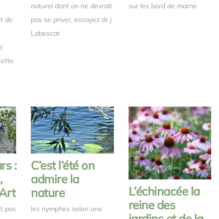
naturel dont on ne devrait
sur les bord de marne
nt de
pas se priver, essayez dr j
Labescat
e
cette
s :
C’est l’été on
,
admire la
L’échinacée la
Art
nature
reine des
t pas
les nymphes selon une
jardins et de la