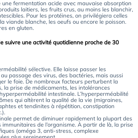
té une fermentation acide avec mauvaise absorption
oduits laitiers, les fruits crus, au moins les blanchir,
scibles. Pour les protéines, on privilégiera celles
a viande blanche, les oeufs ou encore le poisson.
res en gluten.
e suivre une activité quotidienne proche de 30
éabilité sélective. Elle laisse passer les
e au passage des virus, des bactéries, mais aussi
er le foie. De nombreux facteurs perturbent la
ess, la prise de médicaments, les intolérances
 hyperperméabilité intestinale. L’hyperperméabilité
es qui altèrent la qualité de la vie (migraines,
phtes et tendinites à répétition, constipation
.).
stinale permet de diminuer rapidement la plupart des
immunitaires de l’organisme. À partir de là, la prise
fiques (oméga 3, anti-stress, complexe
gées plus sereinement.