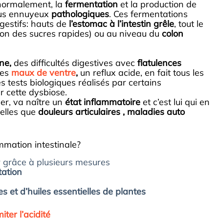
anormalement, la
fermentation
et la production de
lus ennuyeux
pathologiques
. Ces fermentations
gestifs: hauts de
l’estomac à l’intestin grêle
, tout le
ion des sucres rapides) ou au niveau du
colon
ne,
des difficultés digestives avec
flatulences
des
maux de ventre
,
un reflux acide, en fait tous les
s tests biologiques réalisés par certains
r cette dysbiose.
per, va naître un
état inflammatoire
et c’est lui qui en
telles que
douleurs articulaires , maladies auto
mmation intestinale?
r grâce à plusieurs mesures
tation
 et d’huiles essentielles de plantes
miter l’acidité