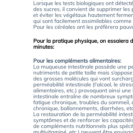
Lorsque les tests biologiques ont détec
des sucres, il convient de supprimer les pr
et éviter les végétaux hautement fermente
qui sont facilement assimilables comme l
Pour les céréales ont les préfèrera pauv
Pour la pratique physique, on essaiera d
minutes:
Pour les compléments alimentaires:
La muqueuse intestinale possède une perm
nutriments de petite taille mais s’oppos
des grosses molécules qui vont surcharg
perméabilité intestinale (l’alcool, le str
alimentaires, etc.) provoquant ainsi une
intestinale entraîne de nombreux symptôm
fatigue chronique, troubles du sommeil, a
chronique, ballonnements, diarrhées, etc
La restauration de la perméabilité inte
symptômes et de renforcer les capacités 
de compléments nutritionnels plus spéci
multivitaminé, etc.) peuvent être envisa