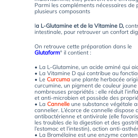
Parmi les compléments nécessaires de p
plusieurs composants
l
a L-Glutamine et de la Vitamine D,
contr
intestinale, pour retrouver un confort dig
On retrouve cette préparation dans le
Glutaform
° il contient :
• La L-Glutamine, un acide aminé qui aid
• La Vitamine D qui contribue au fonct
• Le
Curcuma
une plante herbacée origin
curcumine, un pigment de couleur jaune
nombreuses propriétés : elle réduit l’in
et anti-microbien et possède des propriété
• La
Cannelle
une substance végétale ar
cannelier. L’écorce de cannelle dispose 
antibactérienne et antivirale (elle favori
les troubles de la digestion et des gast
l’estomac et l’intestin), action anti-asthé
• La Bromélaïne est une enzyme contenue