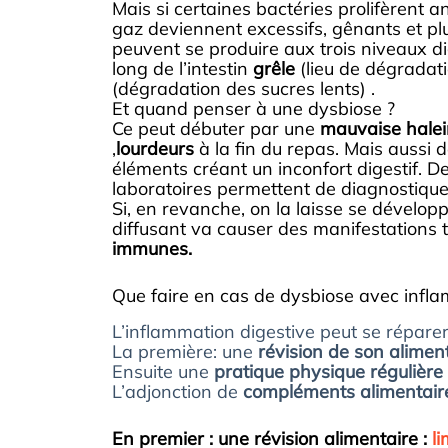
Mais si certaines bactéries prolifèrent 
gaz deviennent excessifs, gênants et p
peuvent se produire aux trois niveaux di
long de l’intestin
grêle
(lieu de dégradat
(dégradation des sucres lents) .
Et quand penser à une dysbiose ?
Ce peut débuter par une
mauvaise halei
,
lourdeurs
à la fin du repas. Mais aussi 
éléments créant un inconfort digestif. De
laboratoires permettent de diagnostique
Si, en revanche, on la laisse se dévelop
diffusant va causer des manifestations 
immunes.
Que faire en cas de dysbiose avec infla
L’inflammation digestive peut se répare
La première: une
révision de son alimen
Ensuite une
pratique physique régulière
L’adjonction de
compléments alimentaires
En premier : une révision alimentaire :
li