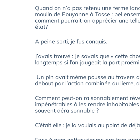
Quand on n’a pas retenu une ferme land
moulin de Pouyanne à Tosse : bel ensemb
comment pourrait-on apprécier une telle 
état?
A peine sorti, je fus conquis.
J’avais trouvé : Je savais que « cette ch
longtemps si l’on jaugeait la part proémi
Un pin avait même poussé au travers de 
debout par l’action combinée du lierre,
Comment peut-on raisonnablement rêver 
impénétrables à les rendre inhabitables 
souvent déraisonnable ?
C’était elle : je la voulais au point de déj
Face à mon enthousiasme par trop apparen