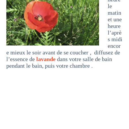
le
matin
et une
heure
l’aprè
s midi
encor
e mieux le soir avant de se coucher , diffusez de
l’essence de
lavande
dans votre salle de bain
pendant le bain, puis votre chambre .