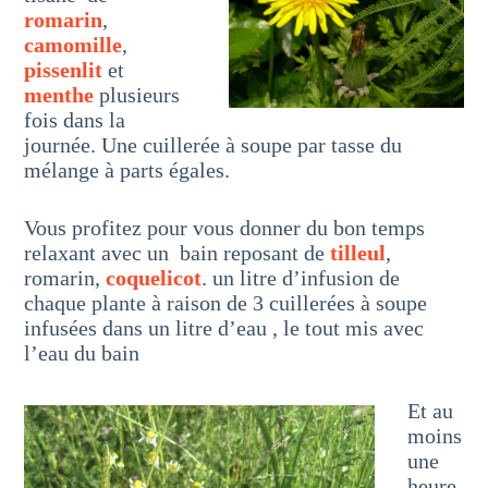
romarin
,
camomille
,
pissenlit
et
menthe
plusieurs
fois dans la
journée. Une cuillerée à soupe par tasse du
mélange à parts égales.
Vous profitez pour vous donner du bon temps
relaxant avec un bain reposant de
tilleul
,
romarin,
coquelicot
. un litre d’infusion de
chaque plante à raison de 3 cuillerées à soupe
infusées dans un litre d’eau , le tout mis avec
l’eau du bain
Et au
moins
une
heure