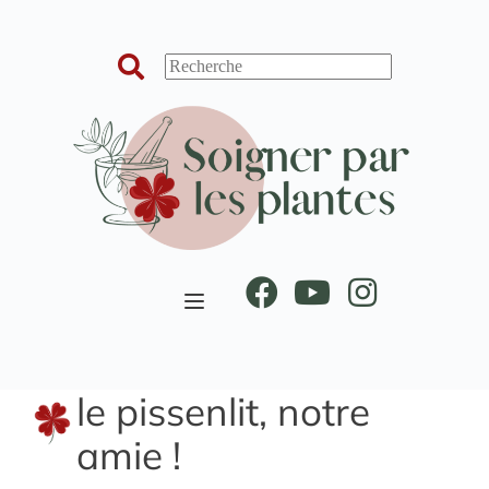
Passer
au
contenu
le pissenlit, notre
amie !