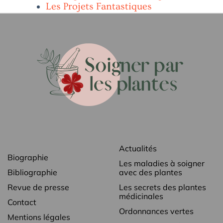
Les Projets Fantastiques
Actualités
Biographie
Les maladies à soigner
Bibliographie
avec des plantes
Revue de presse
Les secrets des plantes
médicinales
Contact
Ordonnances vertes
Mentions légales