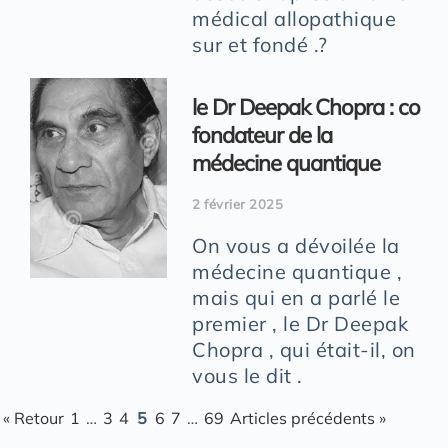
médical allopathique
sur et fondé .?
le Dr Deepak Chopra : co
fondateur de la
médecine quantique
2 février 2025
On vous a dévoilée la
médecine quantique ,
mais qui en a parlé le
premier , le Dr Deepak
Chopra , qui était-il, on
vous le dit .
« Retour
1
…
3
4
5
6
7
…
69
Articles précédents »